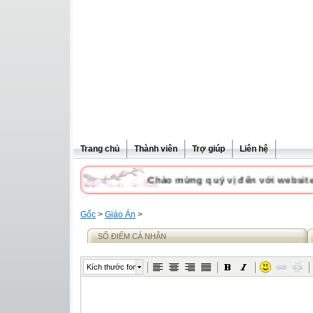
Trang chủ
Thành viên
Trợ giúp
Liên hệ
Chào mừng quý vị đến với website c
Gốc
>
Giáo Án
>
SỔ ĐIỂM CÁ NHÂN
Kích thước font