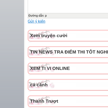
Đường dẫn
:
p
Gửi ý kiến
Xem truyện cười
TIN NEWS TRA ĐIỂM THI TÔT NGH
XEM TI VI ONLINE
cá cảnh
Thanh Trượt