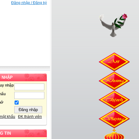
Đăng nhập / Đăng ký
 NHẬP
ruy nhập
hẩu
hớ
mật khẩu
ĐK thành viên
G TIN