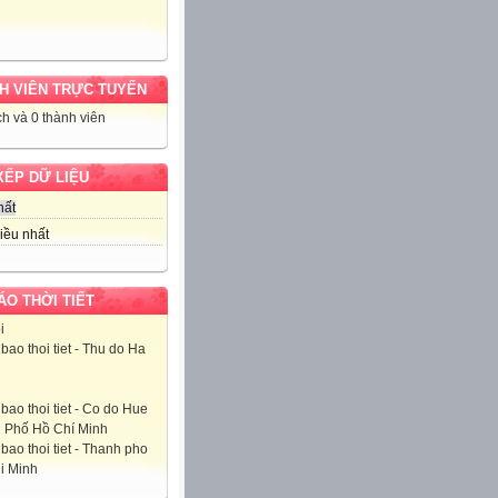
H VIÊN TRỰC TUYẾN
h và 0 thành viên
XẾP DỮ LIỆU
hất
iều nhất
ÁO THỜI TIẾT
i
 Phố Hồ Chí Minh