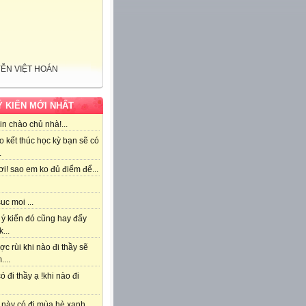
ỄN VIỆT HOÁN
Ý KIẾN MỚI NHẤT
n chào chủ nhà!...
o kết thúc học kỳ bạn sẽ có
.
 ơi! sao em ko đủ điểm để...
suc moi ...
 ý kiến đó cũng hay đấy
...
c rùi khi nào đi thầy sẽ
....
ó đi thầy ạ !khi nào đi
 này có đi mùa hè xanh