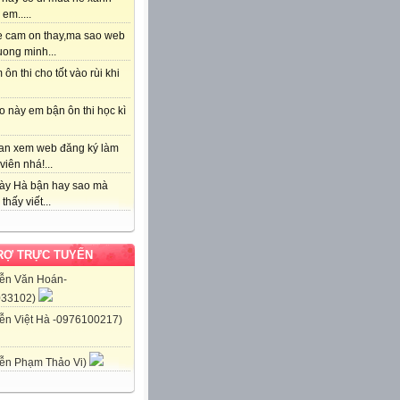
em.....
e cam on thay,ma sao web
uong minh...
 ôn thi cho tốt vào rùi khi
 này em bận ôn thi học kì
an xem web đăng ký làm
viên nhá!...
ày Hà bận hay sao mà
thấy viết...
RỢ TRỰC TUYẾN
ễn Văn Hoán-
033102)
ễn Việt Hà -0976100217)
ễn Phạm Thảo Vi)