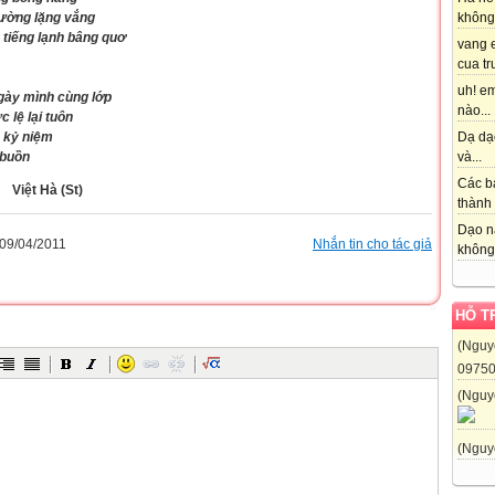
rường lặng vắng
không 
tiếng lạnh bâng quơ
vang 
cua tr
uh! em
ày mình cùng lớp
nào...
 lệ lại tuôn
à kỷ niệm
Dạ dạo
 buồn
và...
Các b
Việt Hà (St)
thành 
Dạo n
09/04/2011
Nhắn tin cho tác giả
không 
HỖ T
(Nguy
0975
(Nguy
(Nguy