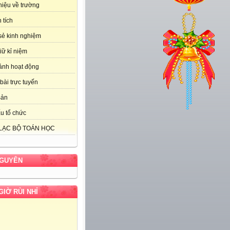
thiệu về trường
 tích
sẻ kinh nghiệm
iữ kỉ niệm
ảnh hoạt động
bài trực tuyến
Bản
u tổ chức
LẠC BỘ TOÁN HỌC
NGUYÊN
GIỜ RÙI NHỈ