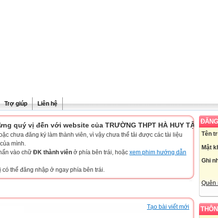
Trợ giúp
Liên hệ
ĐĂNG
 vị đến với website của TRƯỜNG THPT HÀ HUY TẬP - GIA LAI
Tên t
c chưa đăng ký làm thành viên, vì vậy chưa thể tải được các tài liệu
 của mình.
Mật k
nhấn vào chữ
ĐK thành viên
ở phía bên trái, hoặc
xem phim hướng dẫn
Ghi n
ị có thể đăng nhập ở ngay phía bên trái.
Quên 
Tạo bài viết mới
THÔN