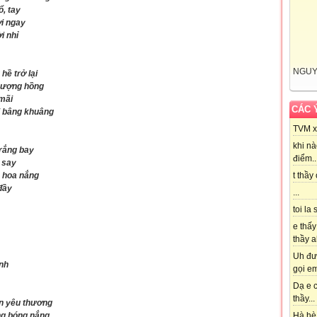
, tay
ời ngay
i nhỉ
NGUY
ề trở lại
phượng hồng
 mãi
CÁC 
i bâng khuâng
TVM xi
khi nà
trắng bay
điểm..
 say
 hoa nắng
t thầy
đầy
...
toi la 
e thấy
thầy ak
Uh đượ
nh
gọi em
Dạ e c
thầy...
án yêu thương
ng bóng nắng
Hà hè