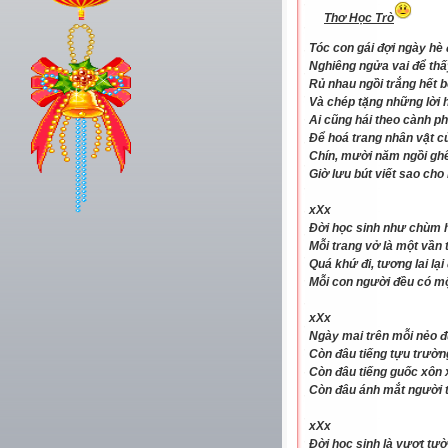
Thơ Học Trò
Tóc con gái đợi ngày hè
Nghiêng ngửa vai để th
Rủ nhau ngồi trắng hết 
Và chép tặng những lời 
Ai cũng hái theo cành p
Để hoá trang nhân vật c
Chín, mười năm ngồi ghế
Giờ lưu bút viết sao cho
xXx
Đời học sinh như chùm 
Mỗi trang vở là một vần 
Quá khứ đi, tương lai lại
Mỗi con người đều có 
xXx
Ngày mai trên mỗi nẻo 
Còn đâu tiếng tựu trườn
Còn đâu tiếng guốc xôn 
Còn đâu ánh mắt người 
xXx
Đời học sinh là vượt tư