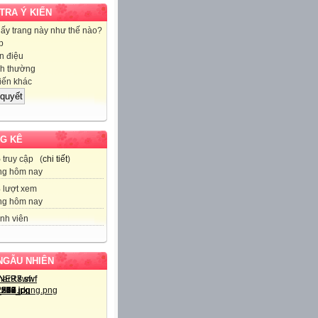
 TRA Ý KIẾN
hấy trang này như thế nào?
p
 điệu
h thường
iến khác
G KÊ
5
truy cập (
chi tiết
)
ng hôm nay
3
lượt xem
ng hôm nay
nh viên
NGẪU NHIÊN