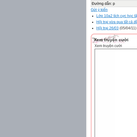
Đường dẫn
:
p
Gửi ý kiến
Lớp 10a2 tích cực học t
Hội trại vừa qua tất cả 
Hội trại 26/03
(05/04/11)
Xem truyện cười
Xem truyện cười