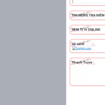
TIN NEWS TRA ĐIỂM
XEM TI VI ONLINE
cá cảnh
Thanh Trượt