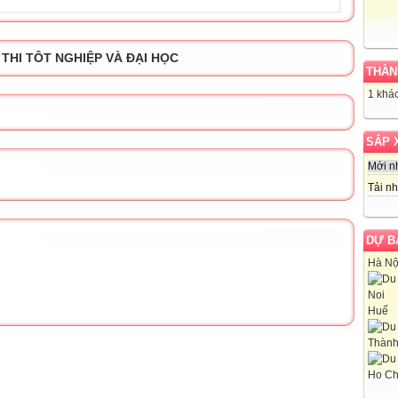
 THI TÔT NGHIỆP VÀ ĐẠI HỌC
THÀN
1 khác
SẮP 
Mới n
Tải nh
DỰ B
Hà Nộ
Huế
Thành