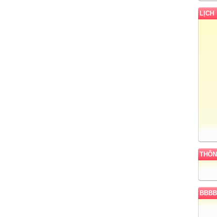
LỊCH
THÔN
+ T:
BBBB