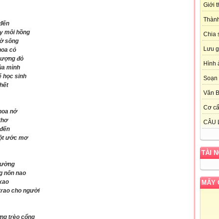
Giới 
Thành
 đến
ấy môi hồng
Chia 
bờ sông
Lưu g
hoa cỏ
hượng đỏ
Hình 
ủa mình
 học sinh
Soạn 
 hết
Văn 
Cơ cấ
hoa nở
thơ
CÂU 
 đến
một ước mơ
TÀI 
đường
g nôn nao
xao
MẤY 
trao cho người
ờng trèo cổng