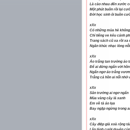
Là cào nhau đến xước cổ
Một phút buồn rồi lại cư
Đời học sinh ôi buồn cườ
xXx
Có những mùa hè không h
Chỉ tiếng ve kêu cánh 
Trang sách cũ xa rồi xa
Ngân khúc nhạc lòng nỗ
xXx
Áo trắng tan trường áo 
Để ai đứng ngẩn với hồn
Ngẩn ngơ áo trắng vươn
Trắng cả hồn ai nỗi nhớ 
xXx
Sân trường ai ngơ ngẩn
Mùa vàng cây lá xanh
Em về tà áo lụa
Bay ngập ngừng trong a
xXx
Cây điệp già xoà rộng t
Lấp lánh cười duyên cù