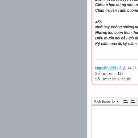
Giờ tan học mảng sân t
Chim truyền cành buông 
xXx
Nhớ hay không những ng
Những lúc buồn thổn thức
Điều muốn nói bây giờ l
Kỷ niệm qua đi, kỷ niệm
Nguyễn Việt Hà
@ 14:21 
Số lượt xem: 112
Số lượt thích: 0 người
Kích thước font