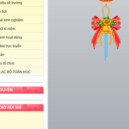
thiệu về trường
 tích
sẻ kinh nghiệm
iữ kỉ niệm
ảnh hoạt động
bài trực tuyến
Bản
u tổ chức
LẠC BỘ TOÁN HỌC
NGUYÊN
GIỜ RÙI NHỈ