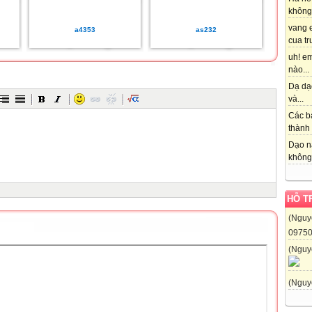
không 
vang 
a4353
as232
cua tr
uh! em
nào...
Dạ dạo
và...
Các b
thành 
Dạo n
không 
HỖ T
(Nguy
0975
(Nguy
(Nguy