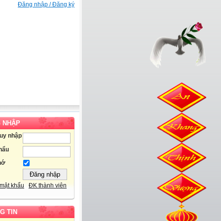
Đăng nhập / Đăng ký
 NHẬP
ruy nhập
hẩu
hớ
mật khẩu
ĐK thành viên
G TIN