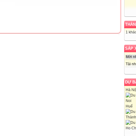
THÀN
1 khác
SẮP 
Mới n
Tải nh
DỰ B
Hà Nộ
Huế
Thành