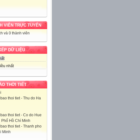
H VIÊN TRỰC TUYẾN
h và 0 thành viên
XẾP DỮ LIỆU
hất
iều nhất
ÁO THỜI TIẾT
i
 Phố Hồ Chí Minh