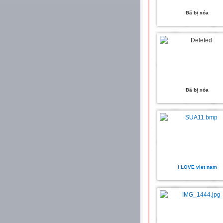
Đã bị xóa
Đã bị xóa
i LOVE viet nam