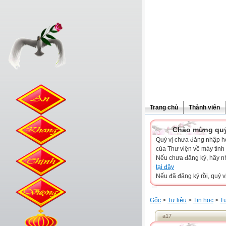
Trang chủ
Thành viên
Chào mừng quý vị đế
Quý vị chưa đăng nhập hoặ
của Thư viện về máy tính
Nếu chưa đăng ký, hãy 
tại đây
Nếu đã đăng ký rồi, quý v
Gốc
>
Tư liệu
>
Tin học
>
Tư
a17