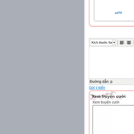
ad76
Kích thước font
Đường dẫn
:
p
Gửi ý kiến
Xem truyện cười
Xem truyện cười