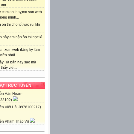
em.....
e cam on thay,ma sao web
uong minh...
 ôn thi cho tốt vào rùi khi
 này em bận ôn thi học kì
an xem web đăng ký làm
viên nhá!...
ày Hà bận hay sao mà
thấy viết...
RỢ TRỰC TUYẾN
ễn Văn Hoán-
033102)
ễn Việt Hà -0976100217)
ễn Phạm Thảo Vi)