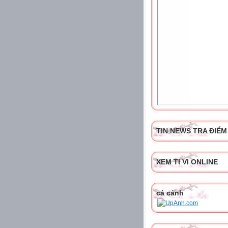
TIN NEWS TRA ĐIỂM
XEM TI VI ONLINE
cá cảnh