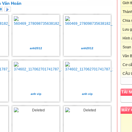
 Văn Hoán
Giới 
8
Thành
Chia 
Lưu g
Hình 
Soạn 
anh2012
anh2012
Văn 
Cơ cấ
CÂU 
TÀI 
anh vip
anh vip
MẤY 