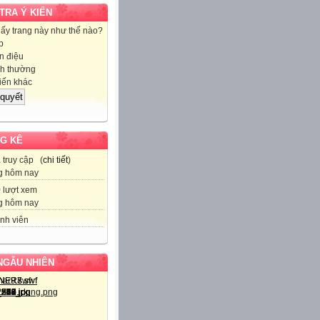
 TRA Ý KIẾN
hấy trang này như thế nào?
p
 điệu
h thường
iến khác
G KÊ
1
truy cập (
chi tiết
)
g hôm nay
9
lượt xem
g hôm nay
nh viên
NGẪU NHIÊN