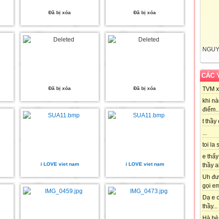
Đã bị xóa
Đã bị xóa
NGUY
CÁC 
Đã bị xóa
Đã bị xóa
TVM xi
khi nà
điểm..
t thầy
...
toi la 
e thấy
i LOVE viet nam
i LOVE viet nam
thầy ak
Uh đượ
gọi em
Dạ e c
thầy...
Hà hè