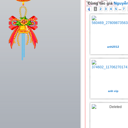
Cùng tác giả
Nguyễn
...
1
2
3
4
5
7
anh2012
anh vip