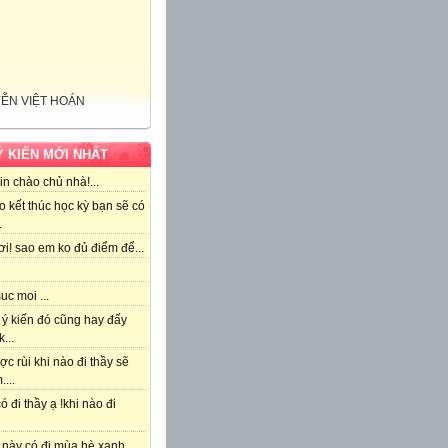
ỄN VIỆT HOÁN
Ý KIẾN MỚI NHẤT
n chào chủ nhà!...
o kết thúc học kỳ bạn sẽ có
.
 ơi! sao em ko đủ điểm để...
suc moi ...
 ý kiến đó cũng hay đấy
...
c rùi khi nào đi thầy sẽ
....
ó đi thầy ạ !khi nào đi
 này có đi mùa hè xanh