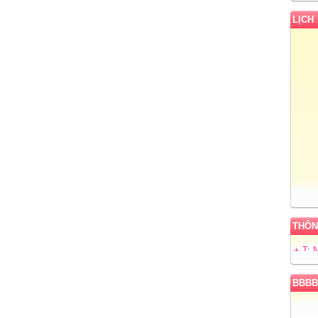
LỊCH
THÔN
+ T:
BBBB