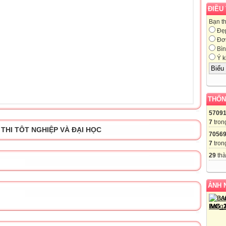
ĐIỀU
Bạn t
Đẹ
Đơn
Bìn
Ý k
THỐN
5709
7
tron
 THI TÔT NGHIỆP VÀ ĐẠI HỌC
7056
7
tron
29
thà
ẢNH 