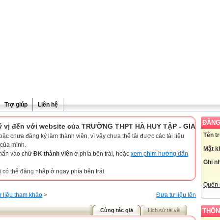
Trợ giúp
Liên hệ
ĐĂNG
n với website của TRƯỜNG THPT HÀ HUY TẬP - GIA LAI
Tên t
c chưa đăng ký làm thành viên, vì vậy chưa thể tải được các tài liệu
 của mình.
Mật k
nhấn vào chữ
ĐK thành viên
ở phía bên trái, hoặc
xem phim hướng dẫn
Ghi n
ị có thể đăng nhập ở ngay phía bên trái.
Quên 
 liệu tham khảo
>
Đưa tư liệu lên
Cùng tác giả
Lịch sử tải về
THÔN