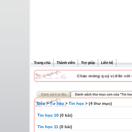
Trang chủ
Thành viên
Trợ giúp
Liên hệ
Chào mừng quý vị đến với we
Danh sách tư liệu
Danh sách thư mục con của "Tin họ
Gốc
>
Tư liệu
>
Tin học
> (4 thư mục)
Tin học 10
(0 bài)
Tin học 11
(0 bài)