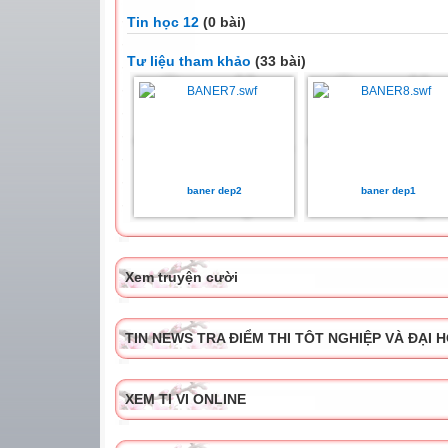
Tin học 12
(0 bài)
Tư liệu tham khảo
(33 bài)
baner dep2
baner dep1
Xem truyện cười
TIN NEWS TRA ĐIỂM THI TÔT NGHIỆP VÀ ĐẠI 
XEM TI VI ONLINE